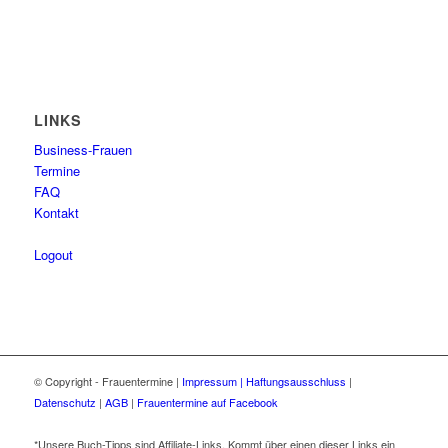
LINKS
Business-Frauen
Termine
FAQ
Kontakt
Logout
© Copyright - Frauentermine |
Impressum | Haftungsausschluss
|
Datenschutz
|
AGB
|
Frauentermine auf Facebook
*Unsere Buch-Tipps sind Affiliate-Links. Kommt über einen dieser Links ein