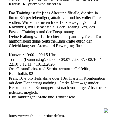
Kreislauf-System wohltuend an.
Das Training ist für jedes Alter und für alle, die sich in
ihrem Körper lebendiger, attraktiver und lustvoller fühlen
wollen. Wir kombinieren freie Tanzbewegungen und
Rhythmus, mit Elementen aus den Healing Arts, des
Faszien Trainings und der Entspannung.
Deine Haltung wird aufrechter und spannungsfreier. Du
harmonisierst deine Selbstheilungskräfte durch den
Gleichklang von Atem- und Bewegungsfluss.
Kurszeit: 19:00 – 20:15 Uhr
Termine (Donnerstag): 09.04. / 09.07. / 23.07. / 08.10. /
22.10. / 12.11. / 10.12.2026
Ort: Gesundheits- und Seminarzentrum Gräfelfing,
Bahnhofstr. 92
Preis: 16 € pro Teilnahme oder 10er-Karte in Kombination
mit dem Donnerstagstraining „Starke Mitte – gesunder
Beckenboden“. Schnuppern ist nach vorheriger Absprache
jederzeit möglich.
Bitte mitbringen: Matte und Trinkflasche
https://www.frauentermine.de/wp-