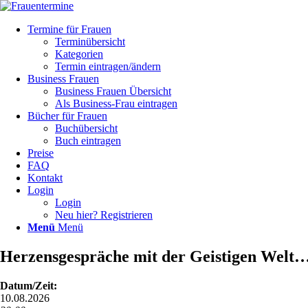
Termine für Frauen
Terminübersicht
Kategorien
Termin eintragen/ändern
Business Frauen
Business Frauen Übersicht
Als Business-Frau eintragen
Bücher für Frauen
Buchübersicht
Buch eintragen
Preise
FAQ
Kontakt
Login
Login
Neu hier? Registrieren
Menü
Menü
Herzensgespräche mit der Geistigen Welt
Datum/Zeit:
10.08.2026