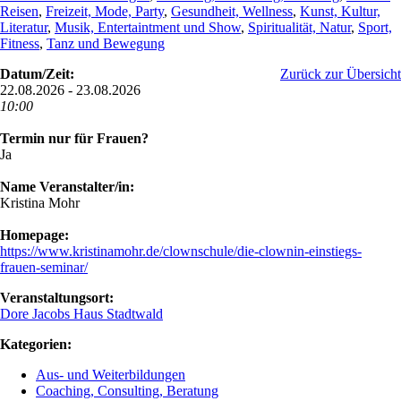
Reisen
,
Freizeit, Mode, Party
,
Gesundheit, Wellness
,
Kunst, Kultur,
Literatur
,
Musik, Entertaintment und Show
,
Spiritualität, Natur
,
Sport,
Fitness
,
Tanz und Bewegung
Datum/Zeit:
Zurück zur Übersicht
22.08.2026 - 23.08.2026
10:00
Termin nur für Frauen?
Ja
Name Veranstalter/in:
Kristina Mohr
Homepage:
https://www.kristinamohr.de/clownschule/die-clownin-einstiegs-
frauen-seminar/
Veranstaltungsort:
Dore Jacobs Haus Stadtwald
Kategorien:
Aus- und Weiterbildungen
Coaching, Consulting, Beratung