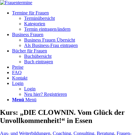
Termine für Frauen
Terminübersicht
Kategorien
Termin eintragen/ändern
Business Frauen
Business Frauen Übersicht
Als Business-Frau eintragen
Bücher für Frauen
Buchübersicht
Buch eintragen
Preise
FAQ
Kontakt
Login
Login
Neu hier? Registrieren
Menü
Menü
Kurs: „DIE CLOWNIN. Vom Glück der
Unvollkommenheit!“ in Essen
Aus- und Weiterbildungen
,
Coaching, Consulting, Beratung
,
Frauen-