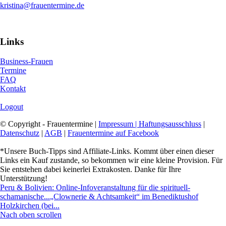
kristina@frauentermine.de
Links
Business-Frauen
Termine
FAQ
Kontakt
Logout
© Copyright - Frauentermine |
Impressum | Haftungsausschluss
|
Datenschutz
|
AGB
|
Frauentermine auf Facebook
*Unsere Buch-Tipps sind Affiliate-Links. Kommt über einen dieser
Links ein Kauf zustande, so bekommen wir eine kleine Provision. Für
Sie entstehen dabei keinerlei Extrakosten. Danke für Ihre
Unterstützung!
Peru & Bolivien: Online-Infoveranstaltung für die spirituell-
schamanische...
„Clownerie & Achtsamkeit“ im Benediktushof
Holzkirchen (bei...
Nach oben scrollen