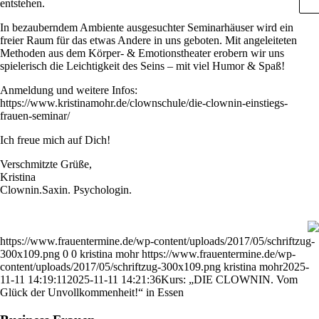
entstehen.
In bezauberndem Ambiente ausgesuchter Seminarhäuser wird ein
freier Raum für das etwas Andere in uns geboten. Mit angeleiteten
Methoden aus dem Körper- & Emotionstheater erobern wir uns
spielerisch die Leichtigkeit des Seins – mit viel Humor & Spaß!
Anmeldung und weitere Infos:
https://www.kristinamohr.de/clownschule/die-clownin-einstiegs-
frauen-seminar/
Ich freue mich auf Dich!
Verschmitzte Grüße,
Kristina
Clownin.Saxin. Psychologin.
https://www.frauentermine.de/wp-content/uploads/2017/05/schriftzug-
300x109.png
0
0
kristina mohr
https://www.frauentermine.de/wp-
content/uploads/2017/05/schriftzug-300x109.png
kristina mohr
2025-
11-11 14:19:11
2025-11-11 14:21:36
Kurs: „DIE CLOWNIN. Vom
Glück der Unvollkommenheit!“ in Essen