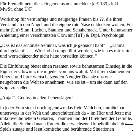
Für Freundinnen, die sich gemeinsam anmelden: je € 189,- inkl.
MwSt. ohne Ü/F
Workshop für vernünftige und neugierige Frauen bis ??, die ihren
Verstand an den Nagel und die eigene rote Nase entdecken wollen. Für
mehr (Un) Sinn, Lachen, Staunen und Schabernack. Unter behutsamer
Anleitung einer verschmitzten Clownin(TuT) & Dipl. Psychologin.
„Das ist das schönste Seminar, was ich je gemacht hab!“ – „Einmal
durchgelacht!“ – „Wir sind da rangeführt worden, wie ich es mir zarter
und wertschätzender nicht hätte vorstellen können.“
Die Einführung bietet einen rasanten sowie behutsamen Einstieg in die
Figur der Clownin, die in jeder von uns wohnt. Mit ihrem staunenden
Herzen und ihrer wertschätzenden Neugier lässt sie uns wie
neugeboren die Welt so annehmen, wie sie ist – um sie dann auf den
Kopf zu stellen.
„Auja!“- Genuss in allen Lebenslagen!
In jeder Frau steckt noch irgendwo das freie Mädchen, unmittelbar
unterwegs in der Welt und unerschütterlich da – im Hier und Jetzt; mit
unkonventionellem Gebaren, Träumen und der Direktheit der Gefühle.
Allein die Suche danach fördert die erwachsene Unbeholfenheit des
Spiels zutage und lässt komische und berührende Situationen