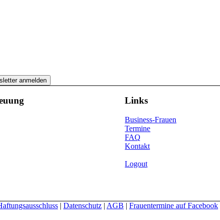
reuung
Links
Business-Frauen
Termine
FAQ
Kontakt
Logout
Haftungsausschluss
|
Datenschutz
|
AGB
|
Frauentermine auf Facebook