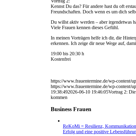
Vortrag 2:
Kennst Du das? Für andere hast du oft erstau
Freundschaften. Doch wenn es um dich selbst 
Du willst aktiv werden – aber irgendetwas hä
Viele Frauen kennen dieses Gefühl.
In meinen Vorträgen helfe ich dir, die Hint
erkennen. Ich zeige dir neue Wege auf, damit
19:00 bis 20:30 h
Kostenfrei
https://www.frauentermine.de/wp-content/u
https://www.frauentermine.de/wp-content/u
19:38:49
2026-06-10 19:46:05
Vortrag 2: Die
kommen
Business Frauen
ReKoMi = Resilienz, Kommunikation u
Erfolg und eine positive Lebensführun