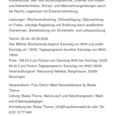
Knotenkunde, Seil- und Sicherungstechnik, Erlernen von Abseil-
und Klettertechniken, Sinnes- und Wahrnehmungsübungen (auch
bei Nacht), Lagerfeuer mit Essenszubereitung.
Leistungen: Wochenendtraining, Vollverpflegung, Übernachtung
im Freien, ständige Begleitung und Anleitung durch qualifizierte
Trainerinnen, Bereitstellung von Sicherheits- und Leihausrüstung.
Termin: 05.09.-06.09.2026
Das Wildnis Wochenende beginnt Samstag um 9h00 und endet
Sonntag um 13h00, Tagesprogramm buchbar Samstag von 9h00-
18h00
Preis: 169,00 € pro Person von Samstag 9h00 bis Sonntag 13h00
69,00 € pro Person Tagesprogramm Samstag von 9h00-18h00
Veranstaltungsort: Naturcamp Nahetal, Bergstrasse, 55569
Monzingen
Veranstalterin: Frau Doktor Wald Naturerlebnisse by Beate
Thome
Leitung: Beate Thome, Naturcoach und Naturtherapeutin, Wald-
und Erlebnispädagogin
Anmeldung bei: Beate Thome, info@fraudoktorwald.de oder Tel:
0151 21777406